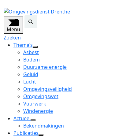
Menu
Zoeken
Thema’s
open
Asbest
dropdown
Bodem
menu
Duurzame energie
Geluid
Lucht
Omgevingsveiligheid
Omgevingswet
Vuurwerk
Windenergie
Actueel
open
Bekendmakingen
dropdown
Publicaties