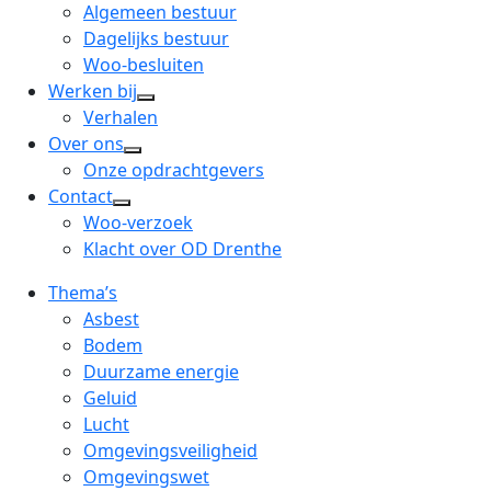
menu
open
Algemeen bestuur
dropdown
Dagelijks bestuur
menu
Woo-besluiten
Werken bij
open
Verhalen
dropdown
Over ons
open
menu
Onze opdrachtgevers
dropdown
Contact
open
menu
Woo-verzoek
dropdown
Klacht over OD Drenthe
menu
Thema’s
Asbest
Bodem
Duurzame energie
Geluid
Lucht
Omgevingsveiligheid
Omgevingswet