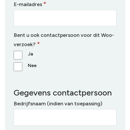
d
*
E-mailadres
i
e
Bent u ook contactpersoon voor dit Woo-
n
*
verzoek?
e
Ja
n
Nee
Gegevens contactpersoon
Bedrijfsnaam (indien van toepassing)