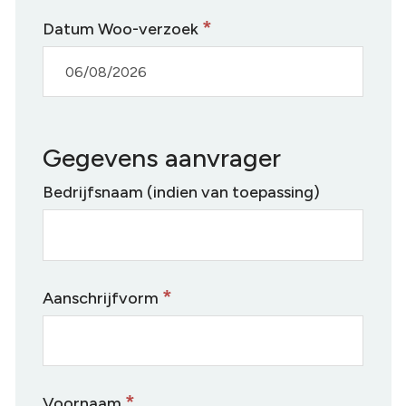
F
*
Datum Woo-verzoek
o
r
m
Gegevens aanvrager
u
Bedrijfsnaam (indien van toepassing)
l
i
e
*
Aanschrijfvorm
r
W
o
*
Voornaam