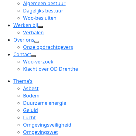
menu
open
Algemeen bestuur
dropdown
Dagelijks bestuur
menu
Woo-besluiten
Werken bij
open
Verhalen
dropdown
Over ons
open
menu
Onze opdrachtgevers
dropdown
Contact
open
menu
Woo-verzoek
dropdown
Klacht over OD Drenthe
menu
Thema’s
Asbest
Bodem
Duurzame energie
Geluid
Lucht
Omgevingsveiligheid
Omgevingswet