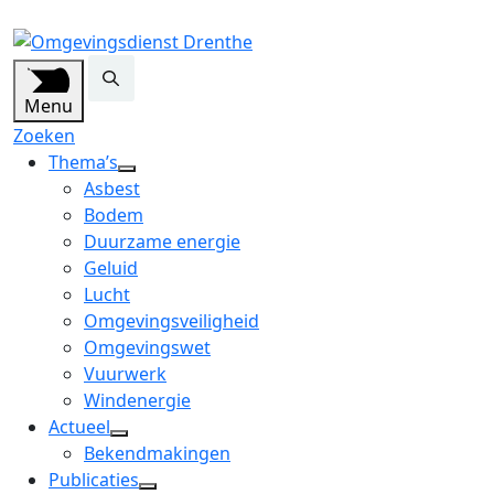
Menu
Zoeken
Thema’s
open
Asbest
dropdown
Bodem
menu
Duurzame energie
Geluid
Lucht
Omgevingsveiligheid
Omgevingswet
Vuurwerk
Windenergie
Actueel
open
Bekendmakingen
dropdown
Publicaties