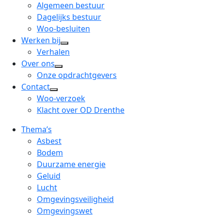
menu
open
Algemeen bestuur
dropdown
Dagelijks bestuur
menu
Woo-besluiten
Werken bij
open
Verhalen
dropdown
Over ons
open
menu
Onze opdrachtgevers
dropdown
Contact
open
menu
Woo-verzoek
dropdown
Klacht over OD Drenthe
menu
Thema’s
Asbest
Bodem
Duurzame energie
Geluid
Lucht
Omgevingsveiligheid
Omgevingswet