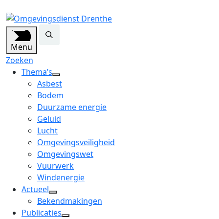
Menu
Zoeken
Thema’s
open
Asbest
dropdown
Bodem
menu
Duurzame energie
Geluid
Lucht
Omgevingsveiligheid
Omgevingswet
Vuurwerk
Windenergie
Actueel
open
Bekendmakingen
dropdown
Publicaties