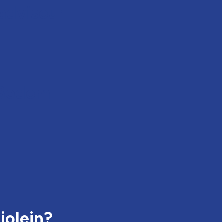
adviseur
 Bodem
jolein?