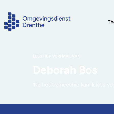
Th
LEES HET VERHAAL VAN
Deborah Bos
‘Na het traineeship kan ik iets v