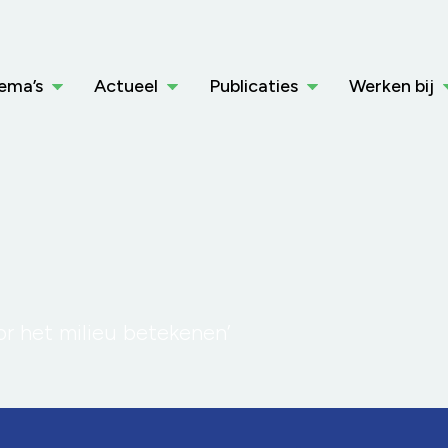
ema’s
Actueel
Publicaties
Werken bij
oor het milieu betekenen’