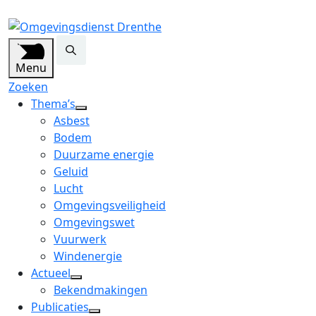
Menu
Zoeken
Thema’s
open
Asbest
dropdown
Bodem
menu
Duurzame energie
Geluid
Lucht
Omgevingsveiligheid
Omgevingswet
Vuurwerk
Windenergie
Actueel
open
Bekendmakingen
dropdown
Publicaties