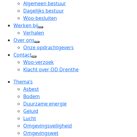
menu
open
Algemeen bestuur
dropdown
Dagelijks bestuur
menu
Woo-besluiten
Werken bij
open
Verhalen
dropdown
Over ons
open
menu
Onze opdrachtgevers
dropdown
Contact
open
menu
Woo-verzoek
dropdown
Klacht over OD Drenthe
menu
Thema’s
Asbest
Bodem
Duurzame energie
Geluid
Lucht
Omgevingsveiligheid
Omgevingswet