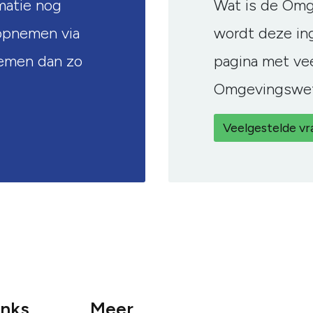
matie nog
Wat is de Omg
opnemen via
wordt deze in
nemen dan zo
pagina met ve
Omgevingswet
Veelgestelde v
inks
Meer