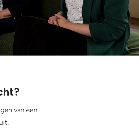
icht?
ingen van een
it,