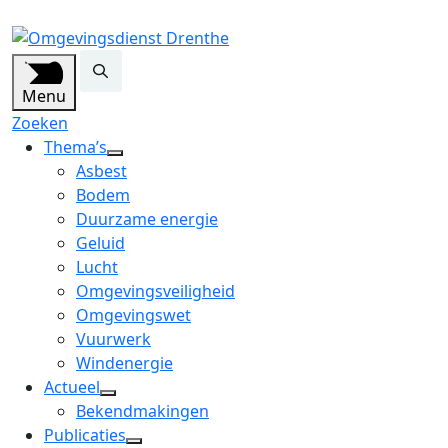
Menu
Zoeken
Thema’s
open
Asbest
dropdown
Bodem
menu
Duurzame energie
Geluid
Lucht
Omgevingsveiligheid
Omgevingswet
Vuurwerk
Windenergie
Actueel
open
Bekendmakingen
dropdown
Publicaties