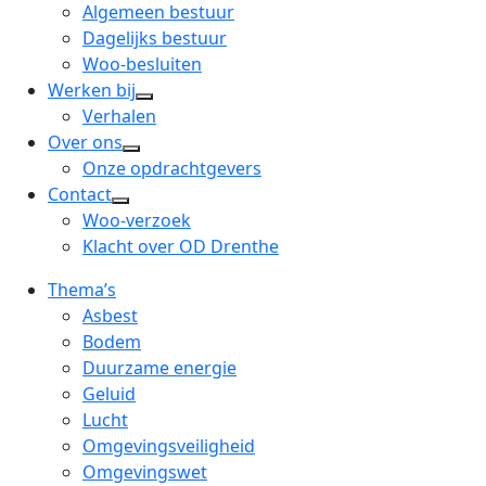
menu
open
Algemeen bestuur
dropdown
Dagelijks bestuur
menu
Woo-besluiten
Werken bij
open
Verhalen
dropdown
Over ons
open
menu
Onze opdrachtgevers
dropdown
Contact
open
menu
Woo-verzoek
dropdown
Klacht over OD Drenthe
menu
Thema’s
Asbest
Bodem
Duurzame energie
Geluid
Lucht
Omgevingsveiligheid
Omgevingswet