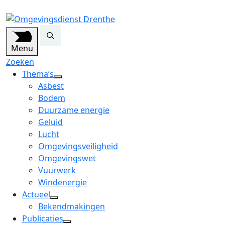
Menu
Zoeken
Thema’s
open
Asbest
dropdown
Bodem
menu
Duurzame energie
Geluid
Lucht
Omgevingsveiligheid
Omgevingswet
Vuurwerk
Windenergie
Actueel
open
Bekendmakingen
dropdown
Publicaties