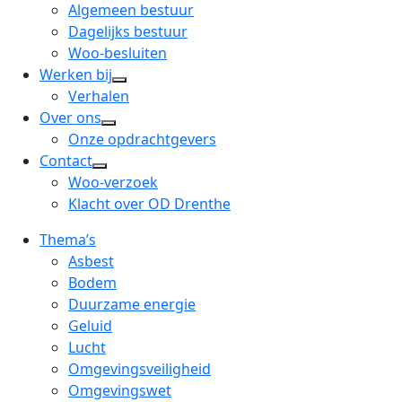
menu
open
Algemeen bestuur
dropdown
Dagelijks bestuur
menu
Woo-besluiten
Werken bij
open
Verhalen
dropdown
Over ons
open
menu
Onze opdrachtgevers
dropdown
Contact
open
menu
Woo-verzoek
dropdown
Klacht over OD Drenthe
menu
Thema’s
Asbest
Bodem
Duurzame energie
Geluid
Lucht
Omgevingsveiligheid
Omgevingswet