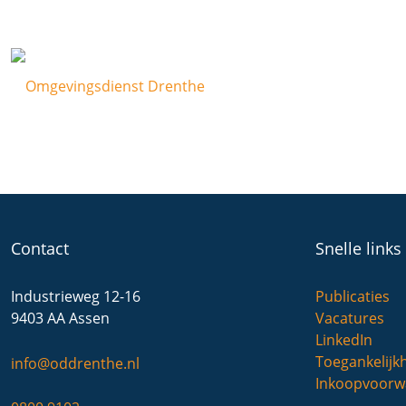
Contact
Snelle links
Industrieweg 12-16
Publicaties
9403 AA Assen
Vacatures
LinkedIn
Toegankelijk
info@oddrenthe.nl
Inkoopvoorw