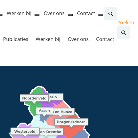
Werken bij
Over ons
Contact
open
open
open
open
Zoeken
dropdown
dropdown
dropdown
dropdown
menu
menu
menu
menu
Publicaties
Werken bij
Over ons
Contact