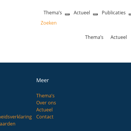
Thema’s
Actueel
Publicaties
open
open
Zoeken
dropdown
dropdown
menu
menu
Thema’s
Actueel
Meer
Thema’s
Over ons
Actueel
heidsverklaring
Contact
aarden