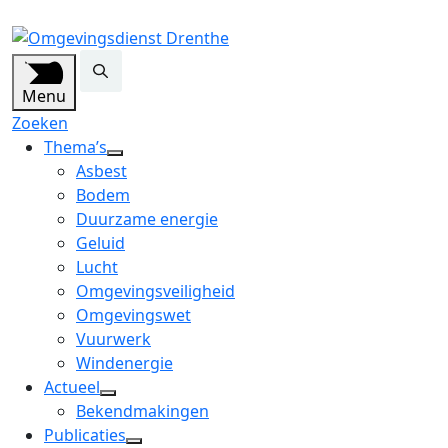
Menu
Zoeken
Thema’s
open
Asbest
dropdown
Bodem
menu
Duurzame energie
Geluid
Lucht
Omgevingsveiligheid
Omgevingswet
Vuurwerk
Windenergie
Actueel
open
Bekendmakingen
dropdown
Publicaties