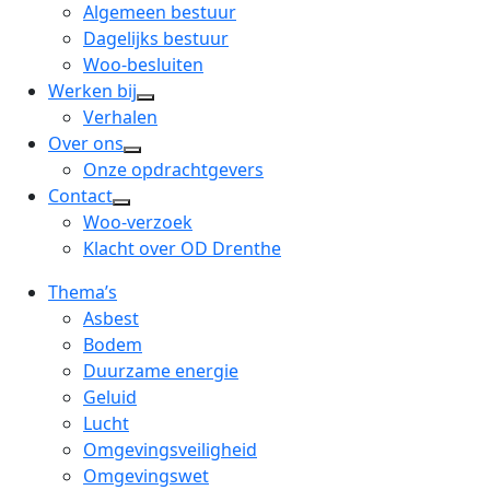
menu
open
Algemeen bestuur
dropdown
Dagelijks bestuur
menu
Woo-besluiten
Werken bij
open
Verhalen
dropdown
Over ons
open
menu
Onze opdrachtgevers
dropdown
Contact
open
menu
Woo-verzoek
dropdown
Klacht over OD Drenthe
menu
Thema’s
Asbest
Bodem
Duurzame energie
Geluid
Lucht
Omgevingsveiligheid
Omgevingswet