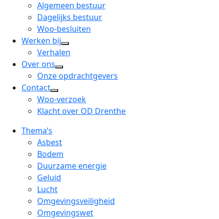
menu
open
Algemeen bestuur
dropdown
Dagelijks bestuur
menu
Woo-besluiten
Werken bij
open
Verhalen
dropdown
Over ons
open
menu
Onze opdrachtgevers
dropdown
Contact
open
menu
Woo-verzoek
dropdown
Klacht over OD Drenthe
menu
Thema’s
Asbest
Bodem
Duurzame energie
Geluid
Lucht
Omgevingsveiligheid
Omgevingswet