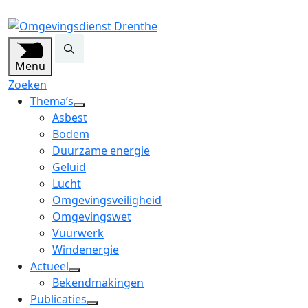
Menu
Zoeken
Thema’s
open
Asbest
dropdown
Bodem
menu
Duurzame energie
Geluid
Lucht
Omgevingsveiligheid
Omgevingswet
Vuurwerk
Windenergie
Actueel
open
Bekendmakingen
dropdown
Publicaties