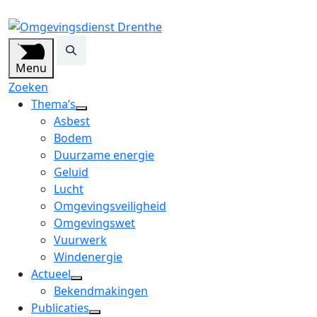
Menu
Zoeken
Thema’s
open
Asbest
dropdown
Bodem
menu
Duurzame energie
Geluid
Lucht
Omgevingsveiligheid
Omgevingswet
Vuurwerk
Windenergie
Actueel
open
Bekendmakingen
dropdown
Publicaties