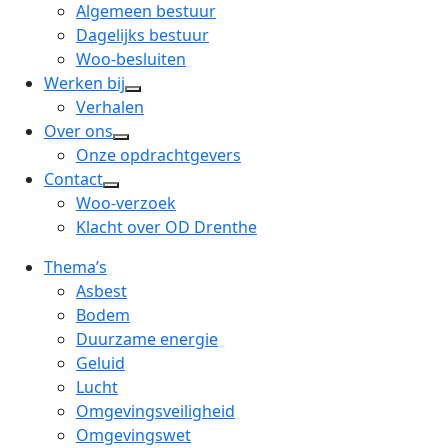
menu
open
Algemeen bestuur
dropdown
Dagelijks bestuur
menu
Woo-besluiten
Werken bij
open
Verhalen
dropdown
Over ons
open
menu
Onze opdrachtgevers
dropdown
Contact
open
menu
Woo-verzoek
dropdown
Klacht over OD Drenthe
menu
Thema’s
Asbest
Bodem
Duurzame energie
Geluid
Lucht
Omgevingsveiligheid
Omgevingswet