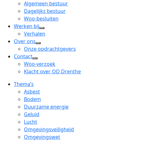
menu
open
Algemeen bestuur
dropdown
Dagelijks bestuur
menu
Woo-besluiten
Werken bij
open
Verhalen
dropdown
Over ons
open
menu
Onze opdrachtgevers
dropdown
Contact
open
menu
Woo-verzoek
dropdown
Klacht over OD Drenthe
menu
Thema’s
Asbest
Bodem
Duurzame energie
Geluid
Lucht
Omgevingsveiligheid
Omgevingswet