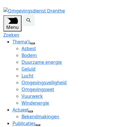
Menu
Zoeken
Thema’s
open
Asbest
dropdown
Bodem
menu
Duurzame energie
Geluid
Lucht
Omgevingsveiligheid
Omgevingswet
Vuurwerk
Windenergie
Actueel
open
Bekendmakingen
dropdown
Publicaties