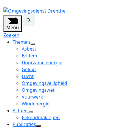
Menu
Zoeken
Thema’s
open
Asbest
dropdown
Bodem
menu
Duurzame energie
Geluid
Lucht
Omgevingsveiligheid
Omgevingswet
Vuurwerk
Windenergie
Actueel
open
Bekendmakingen
dropdown
Publicaties