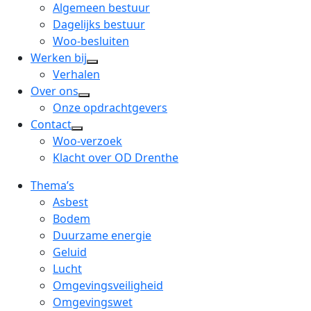
menu
open
Algemeen bestuur
dropdown
Dagelijks bestuur
menu
Woo-besluiten
Werken bij
open
Verhalen
dropdown
Over ons
open
menu
Onze opdrachtgevers
dropdown
Contact
open
menu
Woo-verzoek
dropdown
Klacht over OD Drenthe
menu
Thema’s
Asbest
Bodem
Duurzame energie
Geluid
Lucht
Omgevingsveiligheid
Omgevingswet