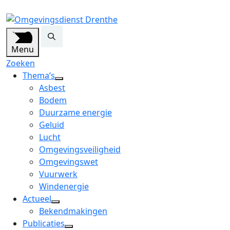
Menu
Zoeken
Thema’s
open
Asbest
dropdown
Bodem
menu
Duurzame energie
Geluid
Lucht
Omgevingsveiligheid
Omgevingswet
Vuurwerk
Windenergie
Actueel
open
Bekendmakingen
dropdown
Publicaties