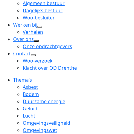
menu
open
Algemeen bestuur
dropdown
Dagelijks bestuur
menu
Woo-besluiten
Werken bij
open
Verhalen
dropdown
Over ons
open
menu
Onze opdrachtgevers
dropdown
Contact
open
menu
Woo-verzoek
dropdown
Klacht over OD Drenthe
menu
Thema’s
Asbest
Bodem
Duurzame energie
Geluid
Lucht
Omgevingsveiligheid
Omgevingswet