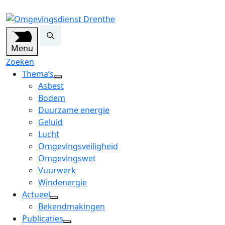
Menu
Zoeken
Thema’s
open
Asbest
dropdown
Bodem
menu
Duurzame energie
Geluid
Lucht
Omgevingsveiligheid
Omgevingswet
Vuurwerk
Windenergie
Actueel
open
Bekendmakingen
dropdown
Publicaties