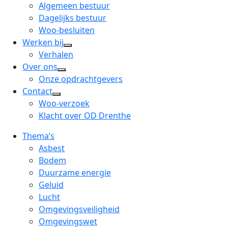
menu
open
Algemeen bestuur
dropdown
Dagelijks bestuur
menu
Woo-besluiten
Werken bij
open
Verhalen
dropdown
Over ons
open
menu
Onze opdrachtgevers
dropdown
Contact
open
menu
Woo-verzoek
dropdown
Klacht over OD Drenthe
menu
Thema’s
Asbest
Bodem
Duurzame energie
Geluid
Lucht
Omgevingsveiligheid
Omgevingswet