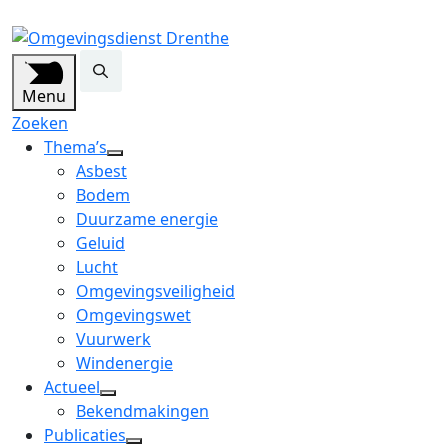
Menu
Zoeken
Thema’s
open
Asbest
dropdown
Bodem
menu
Duurzame energie
Geluid
Lucht
Omgevingsveiligheid
Omgevingswet
Vuurwerk
Windenergie
Actueel
open
Bekendmakingen
dropdown
Publicaties