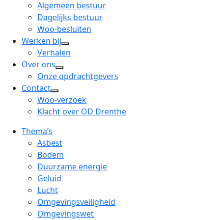
menu
open
Algemeen bestuur
dropdown
Dagelijks bestuur
menu
Woo-besluiten
Werken bij
open
Verhalen
dropdown
Over ons
open
menu
Onze opdrachtgevers
dropdown
Contact
open
menu
Woo-verzoek
dropdown
Klacht over OD Drenthe
menu
Thema’s
Asbest
Bodem
Duurzame energie
Geluid
Lucht
Omgevingsveiligheid
Omgevingswet