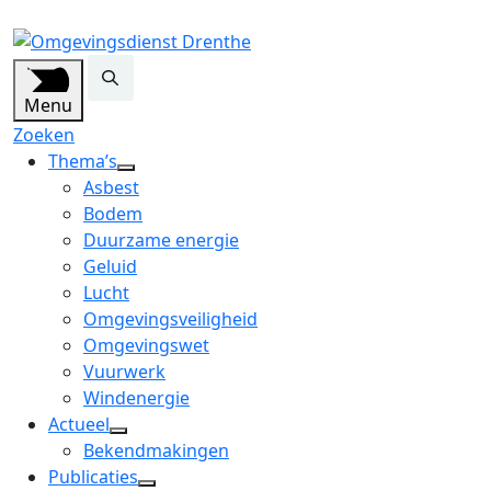
Menu
Zoeken
Thema’s
open
Asbest
dropdown
Bodem
menu
Duurzame energie
Geluid
Lucht
Omgevingsveiligheid
Omgevingswet
Vuurwerk
Windenergie
Actueel
open
Bekendmakingen
dropdown
Publicaties