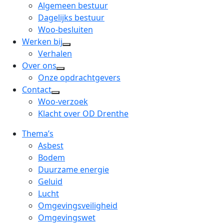
menu
open
Algemeen bestuur
dropdown
Dagelijks bestuur
menu
Woo-besluiten
Werken bij
open
Verhalen
dropdown
Over ons
open
menu
Onze opdrachtgevers
dropdown
Contact
open
menu
Woo-verzoek
dropdown
Klacht over OD Drenthe
menu
Thema’s
Asbest
Bodem
Duurzame energie
Geluid
Lucht
Omgevingsveiligheid
Omgevingswet