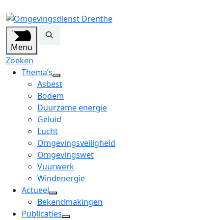
Menu
Zoeken
Thema’s
open
Asbest
dropdown
Bodem
menu
Duurzame energie
Geluid
Lucht
Omgevingsveiligheid
Omgevingswet
Vuurwerk
Windenergie
Actueel
open
Bekendmakingen
dropdown
Publicaties