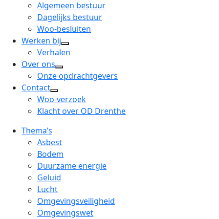
menu
open
Algemeen bestuur
dropdown
Dagelijks bestuur
menu
Woo-besluiten
Werken bij
open
Verhalen
dropdown
Over ons
open
menu
Onze opdrachtgevers
dropdown
Contact
open
menu
Woo-verzoek
dropdown
Klacht over OD Drenthe
menu
Thema’s
Asbest
Bodem
Duurzame energie
Geluid
Lucht
Omgevingsveiligheid
Omgevingswet