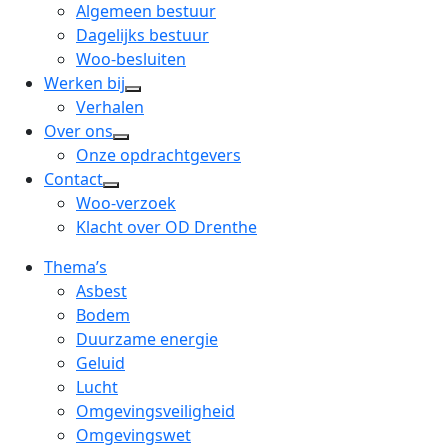
menu
open
Algemeen bestuur
dropdown
Dagelijks bestuur
menu
Woo-besluiten
Werken bij
open
Verhalen
dropdown
Over ons
open
menu
Onze opdrachtgevers
dropdown
Contact
open
menu
Woo-verzoek
dropdown
Klacht over OD Drenthe
menu
Thema’s
Asbest
Bodem
Duurzame energie
Geluid
Lucht
Omgevingsveiligheid
Omgevingswet