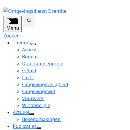
Menu
Zoeken
Thema’s
open
Asbest
dropdown
Bodem
menu
Duurzame energie
Geluid
Lucht
Omgevingsveiligheid
Omgevingswet
Vuurwerk
Windenergie
Actueel
open
Bekendmakingen
dropdown
Publicaties