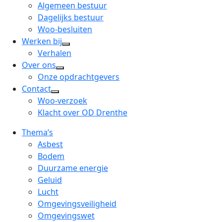
menu
open
Algemeen bestuur
dropdown
Dagelijks bestuur
menu
Woo-besluiten
Werken bij
open
Verhalen
dropdown
Over ons
open
menu
Onze opdrachtgevers
dropdown
Contact
open
menu
Woo-verzoek
dropdown
Klacht over OD Drenthe
menu
Thema’s
Asbest
Bodem
Duurzame energie
Geluid
Lucht
Omgevingsveiligheid
Omgevingswet