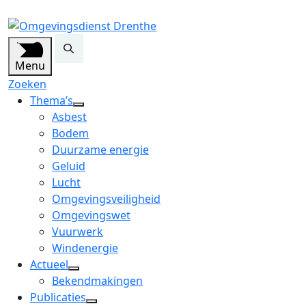
Menu
Zoeken
Thema’s
open
Asbest
dropdown
Bodem
menu
Duurzame energie
Geluid
Lucht
Omgevingsveiligheid
Omgevingswet
Vuurwerk
Windenergie
Actueel
open
Bekendmakingen
dropdown
Publicaties