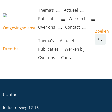
Thema’s
Actueel
open
open
Publicaties
Werken bij
dropdown
dropdown
open
open
menu
menu
Over ons
Contact
dropdown
dropdow
Zoeken
open
open
menu
menu
dropdown
dropdown
Thema’s
Actueel
menu
menu
Publicaties
Werken bij
Over ons
Contact
Contact
Industrieweg 12-16