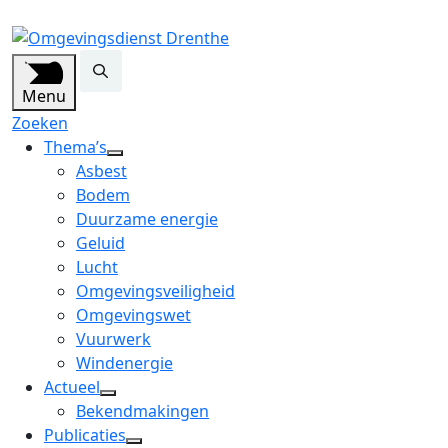
Menu
Zoeken
Thema’s
open
Asbest
dropdown
Bodem
menu
Duurzame energie
Geluid
Lucht
Omgevingsveiligheid
Omgevingswet
Vuurwerk
Windenergie
Actueel
open
Bekendmakingen
dropdown
Publicaties