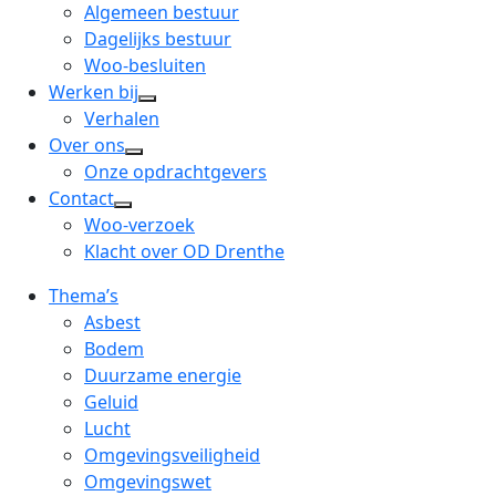
menu
open
Algemeen bestuur
dropdown
Dagelijks bestuur
menu
Woo-besluiten
Werken bij
open
Verhalen
dropdown
Over ons
open
menu
Onze opdrachtgevers
dropdown
Contact
open
menu
Woo-verzoek
dropdown
Klacht over OD Drenthe
menu
Thema’s
Asbest
Bodem
Duurzame energie
Geluid
Lucht
Omgevingsveiligheid
Omgevingswet