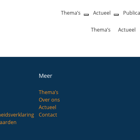
Thema’s
Actueel
Publica
open
open
dropdown
dropdow
Thema’s
Actueel
menu
menu
Meer
Thema’s
Over ons
Actueel
heidsverklaring
Contact
aarden