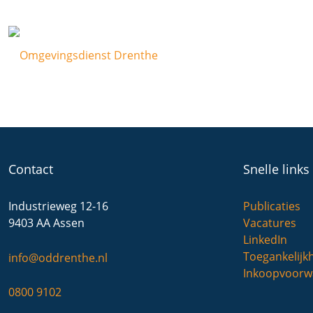
Contact
Snelle links
Industrieweg 12-16
Publicaties
9403 AA Assen
Vacatures
LinkedIn
Toegankelijk
info@oddrenthe.nl
Inkoopvoorw
0800 9102