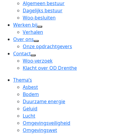
menu
open
Algemeen bestuur
dropdown
Dagelijks bestuur
menu
Woo-besluiten
Werken bij
open
Verhalen
dropdown
Over ons
open
menu
Onze opdrachtgevers
dropdown
Contact
open
menu
Woo-verzoek
dropdown
Klacht over OD Drenthe
menu
Thema’s
Asbest
Bodem
Duurzame energie
Geluid
Lucht
Omgevingsveiligheid
Omgevingswet