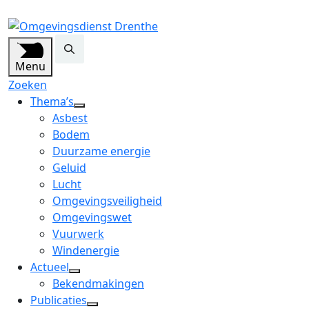
Menu
Zoeken
Thema’s
open
Asbest
dropdown
Bodem
menu
Duurzame energie
Geluid
Lucht
Omgevingsveiligheid
Omgevingswet
Vuurwerk
Windenergie
Actueel
open
Bekendmakingen
dropdown
Publicaties