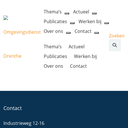
Thema’s
Actueel
open
open
Publicaties
Werken bij
dropdown
dropdown
open
open
menu
menu
Over ons
Contact
dropdown
dropdow
Zoeken
open
open
menu
menu
dropdown
dropdown
Thema’s
Actueel
menu
menu
Publicaties
Werken bij
Over ons
Contact
Contact
Industrieweg 12-16