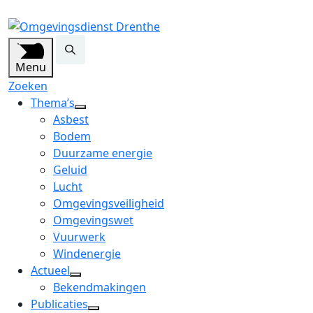
Menu
Zoeken
Thema’s
open
Asbest
dropdown
Bodem
menu
Duurzame energie
Geluid
Lucht
Omgevingsveiligheid
Omgevingswet
Vuurwerk
Windenergie
Actueel
open
Bekendmakingen
dropdown
Publicaties