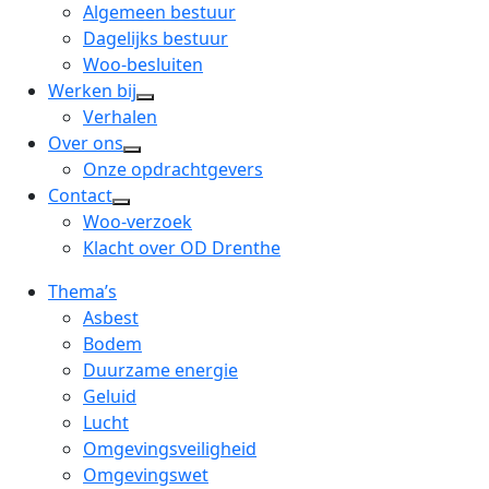
menu
open
Algemeen bestuur
dropdown
Dagelijks bestuur
menu
Woo-besluiten
Werken bij
open
Verhalen
dropdown
Over ons
open
menu
Onze opdrachtgevers
dropdown
Contact
open
menu
Woo-verzoek
dropdown
Klacht over OD Drenthe
menu
Thema’s
Asbest
Bodem
Duurzame energie
Geluid
Lucht
Omgevingsveiligheid
Omgevingswet