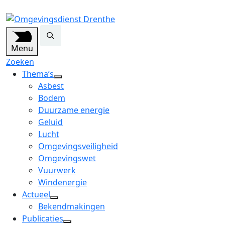
Menu
Zoeken
Thema’s
open
Asbest
dropdown
Bodem
menu
Duurzame energie
Geluid
Lucht
Omgevingsveiligheid
Omgevingswet
Vuurwerk
Windenergie
Actueel
open
Bekendmakingen
dropdown
Publicaties