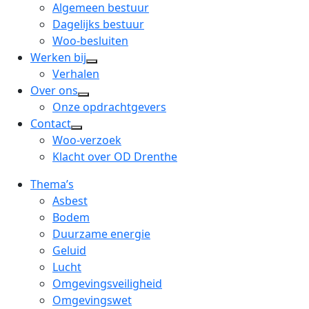
menu
open
Algemeen bestuur
dropdown
Dagelijks bestuur
menu
Woo-besluiten
Werken bij
open
Verhalen
dropdown
Over ons
open
menu
Onze opdrachtgevers
dropdown
Contact
open
menu
Woo-verzoek
dropdown
Klacht over OD Drenthe
menu
Thema’s
Asbest
Bodem
Duurzame energie
Geluid
Lucht
Omgevingsveiligheid
Omgevingswet