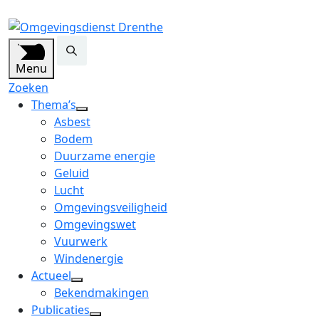
Menu
Zoeken
Thema’s
open
Asbest
dropdown
Bodem
menu
Duurzame energie
Geluid
Lucht
Omgevingsveiligheid
Omgevingswet
Vuurwerk
Windenergie
Actueel
open
Bekendmakingen
dropdown
Publicaties