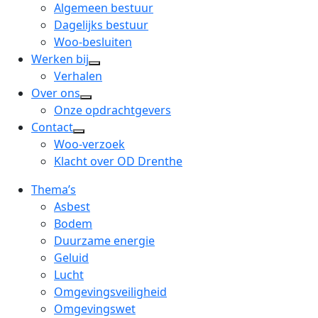
menu
open
Algemeen bestuur
dropdown
Dagelijks bestuur
menu
Woo-besluiten
Werken bij
open
Verhalen
dropdown
Over ons
open
menu
Onze opdrachtgevers
dropdown
Contact
open
menu
Woo-verzoek
dropdown
Klacht over OD Drenthe
menu
Thema’s
Asbest
Bodem
Duurzame energie
Geluid
Lucht
Omgevingsveiligheid
Omgevingswet