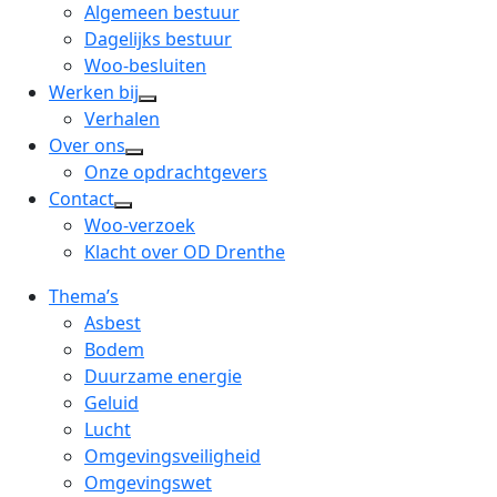
menu
open
Algemeen bestuur
dropdown
Dagelijks bestuur
menu
Woo-besluiten
Werken bij
open
Verhalen
dropdown
Over ons
open
menu
Onze opdrachtgevers
dropdown
Contact
open
menu
Woo-verzoek
dropdown
Klacht over OD Drenthe
menu
Thema’s
Asbest
Bodem
Duurzame energie
Geluid
Lucht
Omgevingsveiligheid
Omgevingswet