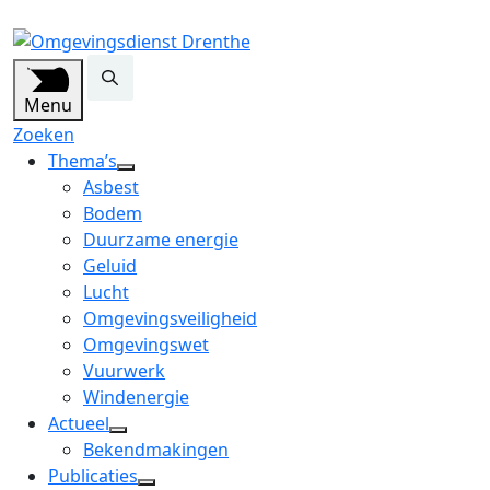
Menu
Zoeken
Thema’s
open
Asbest
dropdown
Bodem
menu
Duurzame energie
Geluid
Lucht
Omgevingsveiligheid
Omgevingswet
Vuurwerk
Windenergie
Actueel
open
Bekendmakingen
dropdown
Publicaties