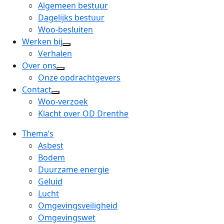
menu
open
Algemeen bestuur
dropdown
Dagelijks bestuur
menu
Woo-besluiten
Werken bij
open
Verhalen
dropdown
Over ons
open
menu
Onze opdrachtgevers
dropdown
Contact
open
menu
Woo-verzoek
dropdown
Klacht over OD Drenthe
menu
Thema’s
Asbest
Bodem
Duurzame energie
Geluid
Lucht
Omgevingsveiligheid
Omgevingswet