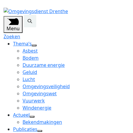
Menu
Zoeken
Thema’s
open
Asbest
dropdown
Bodem
menu
Duurzame energie
Geluid
Lucht
Omgevingsveiligheid
Omgevingswet
Vuurwerk
Windenergie
Actueel
open
Bekendmakingen
dropdown
Publicaties