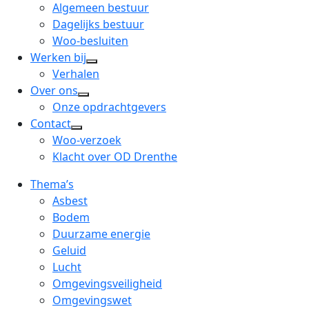
menu
open
Algemeen bestuur
dropdown
Dagelijks bestuur
menu
Woo-besluiten
Werken bij
open
Verhalen
dropdown
Over ons
open
menu
Onze opdrachtgevers
dropdown
Contact
open
menu
Woo-verzoek
dropdown
Klacht over OD Drenthe
menu
Thema’s
Asbest
Bodem
Duurzame energie
Geluid
Lucht
Omgevingsveiligheid
Omgevingswet