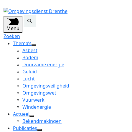
Menu
Zoeken
Thema’s
open
Asbest
dropdown
Bodem
menu
Duurzame energie
Geluid
Lucht
Omgevingsveiligheid
Omgevingswet
Vuurwerk
Windenergie
Actueel
open
Bekendmakingen
dropdown
Publicaties