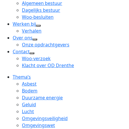
menu
open
Algemeen bestuur
dropdown
Dagelijks bestuur
menu
Woo-besluiten
Werken bij
open
Verhalen
dropdown
Over ons
open
menu
Onze opdrachtgevers
dropdown
Contact
open
menu
Woo-verzoek
dropdown
Klacht over OD Drenthe
menu
Thema’s
Asbest
Bodem
Duurzame energie
Geluid
Lucht
Omgevingsveiligheid
Omgevingswet