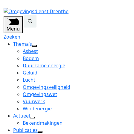
Menu
Zoeken
Thema’s
open
Asbest
dropdown
Bodem
menu
Duurzame energie
Geluid
Lucht
Omgevingsveiligheid
Omgevingswet
Vuurwerk
Windenergie
Actueel
open
Bekendmakingen
dropdown
Publicaties