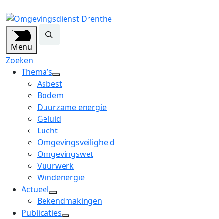
Menu
Zoeken
Thema’s
open
Asbest
dropdown
Bodem
menu
Duurzame energie
Geluid
Lucht
Omgevingsveiligheid
Omgevingswet
Vuurwerk
Windenergie
Actueel
open
Bekendmakingen
dropdown
Publicaties