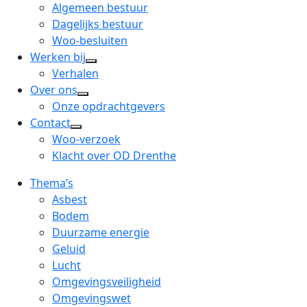
menu
open
Algemeen bestuur
dropdown
Dagelijks bestuur
menu
Woo-besluiten
Werken bij
open
Verhalen
dropdown
Over ons
open
menu
Onze opdrachtgevers
dropdown
Contact
open
menu
Woo-verzoek
dropdown
Klacht over OD Drenthe
menu
Thema’s
Asbest
Bodem
Duurzame energie
Geluid
Lucht
Omgevingsveiligheid
Omgevingswet