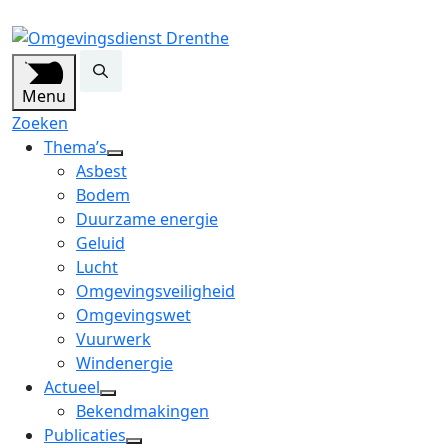
Menu
Zoeken
Thema’s
open
Asbest
dropdown
Bodem
menu
Duurzame energie
Geluid
Lucht
Omgevingsveiligheid
Omgevingswet
Vuurwerk
Windenergie
Actueel
open
Bekendmakingen
dropdown
Publicaties