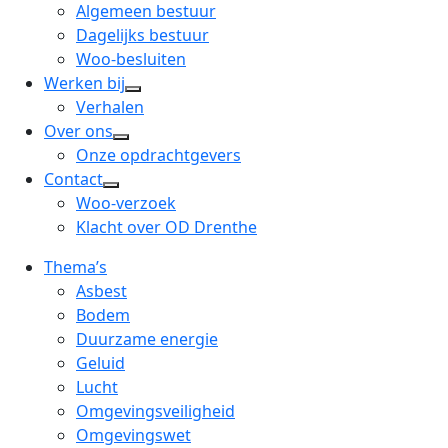
menu
open
Algemeen bestuur
dropdown
Dagelijks bestuur
menu
Woo-besluiten
Werken bij
open
Verhalen
dropdown
Over ons
open
menu
Onze opdrachtgevers
dropdown
Contact
open
menu
Woo-verzoek
dropdown
Klacht over OD Drenthe
menu
Thema’s
Asbest
Bodem
Duurzame energie
Geluid
Lucht
Omgevingsveiligheid
Omgevingswet