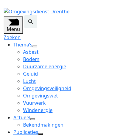
Menu
Zoeken
Thema’s
open
Asbest
dropdown
Bodem
menu
Duurzame energie
Geluid
Lucht
Omgevingsveiligheid
Omgevingswet
Vuurwerk
Windenergie
Actueel
open
Bekendmakingen
dropdown
Publicaties