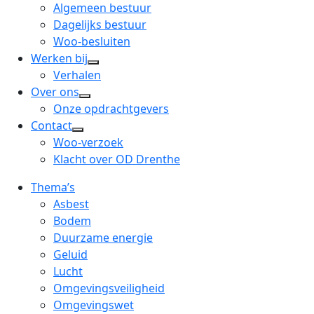
menu
open
Algemeen bestuur
dropdown
Dagelijks bestuur
menu
Woo-besluiten
Werken bij
open
Verhalen
dropdown
Over ons
open
menu
Onze opdrachtgevers
dropdown
Contact
open
menu
Woo-verzoek
dropdown
Klacht over OD Drenthe
menu
Thema’s
Asbest
Bodem
Duurzame energie
Geluid
Lucht
Omgevingsveiligheid
Omgevingswet