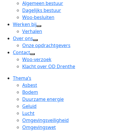
menu
open
Algemeen bestuur
dropdown
Dagelijks bestuur
menu
Woo-besluiten
Werken bij
open
Verhalen
dropdown
Over ons
open
menu
Onze opdrachtgevers
dropdown
Contact
open
menu
Woo-verzoek
dropdown
Klacht over OD Drenthe
menu
Thema’s
Asbest
Bodem
Duurzame energie
Geluid
Lucht
Omgevingsveiligheid
Omgevingswet