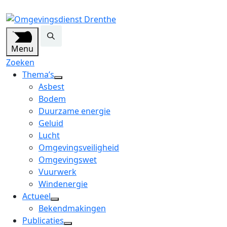
Menu
Zoeken
Thema’s
open
Asbest
dropdown
Bodem
menu
Duurzame energie
Geluid
Lucht
Omgevingsveiligheid
Omgevingswet
Vuurwerk
Windenergie
Actueel
open
Bekendmakingen
dropdown
Publicaties