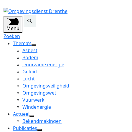
Menu
Zoeken
Thema’s
open
Asbest
dropdown
Bodem
menu
Duurzame energie
Geluid
Lucht
Omgevingsveiligheid
Omgevingswet
Vuurwerk
Windenergie
Actueel
open
Bekendmakingen
dropdown
Publicaties