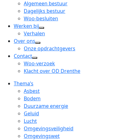
menu
open
Algemeen bestuur
dropdown
Dagelijks bestuur
menu
Woo-besluiten
Werken bij
open
Verhalen
dropdown
Over ons
open
menu
Onze opdrachtgevers
dropdown
Contact
open
menu
Woo-verzoek
dropdown
Klacht over OD Drenthe
menu
Thema’s
Asbest
Bodem
Duurzame energie
Geluid
Lucht
Omgevingsveiligheid
Omgevingswet