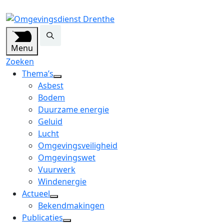
Menu
Zoeken
Thema’s
open
Asbest
dropdown
Bodem
menu
Duurzame energie
Geluid
Lucht
Omgevingsveiligheid
Omgevingswet
Vuurwerk
Windenergie
Actueel
open
Bekendmakingen
dropdown
Publicaties