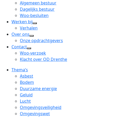
menu
open
Algemeen bestuur
dropdown
Dagelijks bestuur
menu
Woo-besluiten
Werken bij
open
Verhalen
dropdown
Over ons
open
menu
Onze opdrachtgevers
dropdown
Contact
open
menu
Woo-verzoek
dropdown
Klacht over OD Drenthe
menu
Thema’s
Asbest
Bodem
Duurzame energie
Geluid
Lucht
Omgevingsveiligheid
Omgevingswet