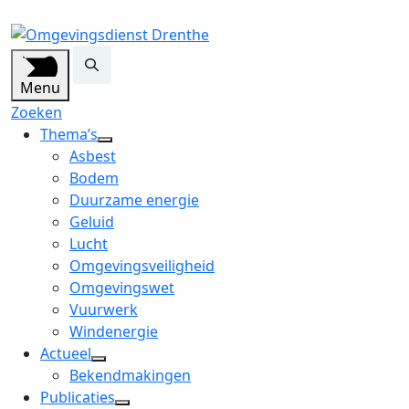
Menu
Zoeken
Thema’s
open
Asbest
dropdown
Bodem
menu
Duurzame energie
Geluid
Lucht
Omgevingsveiligheid
Omgevingswet
Vuurwerk
Windenergie
Actueel
open
Bekendmakingen
dropdown
Publicaties