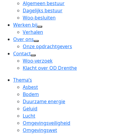
menu
open
Algemeen bestuur
dropdown
Dagelijks bestuur
menu
Woo-besluiten
Werken bij
open
Verhalen
dropdown
Over ons
open
menu
Onze opdrachtgevers
dropdown
Contact
open
menu
Woo-verzoek
dropdown
Klacht over OD Drenthe
menu
Thema’s
Asbest
Bodem
Duurzame energie
Geluid
Lucht
Omgevingsveiligheid
Omgevingswet