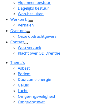
menu
open
Algemeen bestuur
dropdown
Dagelijks bestuur
menu
Woo-besluiten
Werken bij
open
Verhalen
dropdown
Over ons
open
menu
Onze opdrachtgevers
dropdown
Contact
open
menu
Woo-verzoek
dropdown
Klacht over OD Drenthe
menu
Thema’s
Asbest
Bodem
Duurzame energie
Geluid
Lucht
Omgevingsveiligheid
Omgevingswet