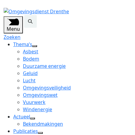
Menu
Zoeken
Thema’s
open
Asbest
dropdown
Bodem
menu
Duurzame energie
Geluid
Lucht
Omgevingsveiligheid
Omgevingswet
Vuurwerk
Windenergie
Actueel
open
Bekendmakingen
dropdown
Publicaties