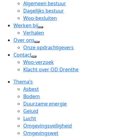
menu
open
Algemeen bestuur
dropdown
Dagelijks bestuur
menu
Woo-besluiten
Werken bij
open
Verhalen
dropdown
Over ons
open
menu
Onze opdrachtgevers
dropdown
Contact
open
menu
Woo-verzoek
dropdown
Klacht over OD Drenthe
menu
Thema’s
Asbest
Bodem
Duurzame energie
Geluid
Lucht
Omgevingsveiligheid
Omgevingswet