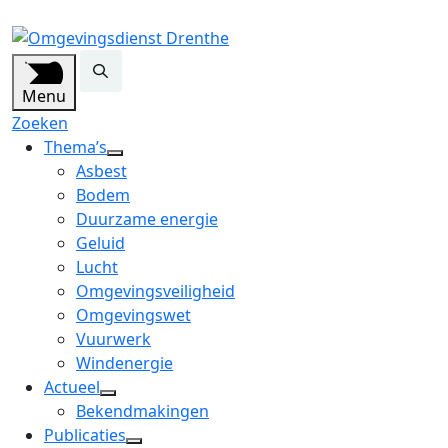
Menu
Zoeken
Thema’s
open
Asbest
dropdown
Bodem
menu
Duurzame energie
Geluid
Lucht
Omgevingsveiligheid
Omgevingswet
Vuurwerk
Windenergie
Actueel
open
Bekendmakingen
dropdown
Publicaties