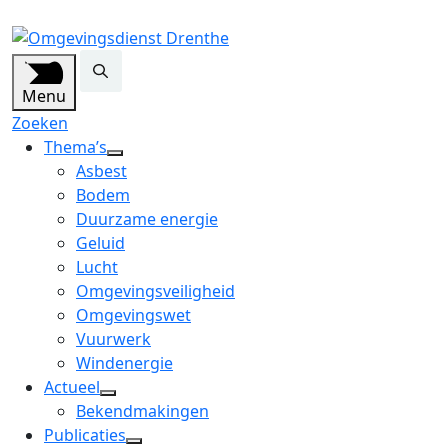
Menu
Zoeken
Thema’s
open
Asbest
dropdown
Bodem
menu
Duurzame energie
Geluid
Lucht
Omgevingsveiligheid
Omgevingswet
Vuurwerk
Windenergie
Actueel
open
Bekendmakingen
dropdown
Publicaties