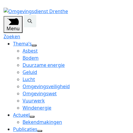
Menu
Zoeken
Thema’s
open
Asbest
dropdown
Bodem
menu
Duurzame energie
Geluid
Lucht
Omgevingsveiligheid
Omgevingswet
Vuurwerk
Windenergie
Actueel
open
Bekendmakingen
dropdown
Publicaties