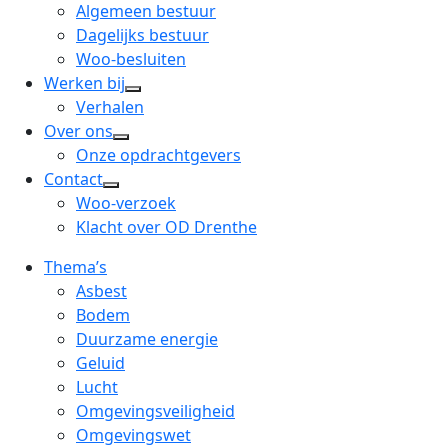
menu
open
Algemeen bestuur
dropdown
Dagelijks bestuur
menu
Woo-besluiten
Werken bij
open
Verhalen
dropdown
Over ons
open
menu
Onze opdrachtgevers
dropdown
Contact
open
menu
Woo-verzoek
dropdown
Klacht over OD Drenthe
menu
Thema’s
Asbest
Bodem
Duurzame energie
Geluid
Lucht
Omgevingsveiligheid
Omgevingswet