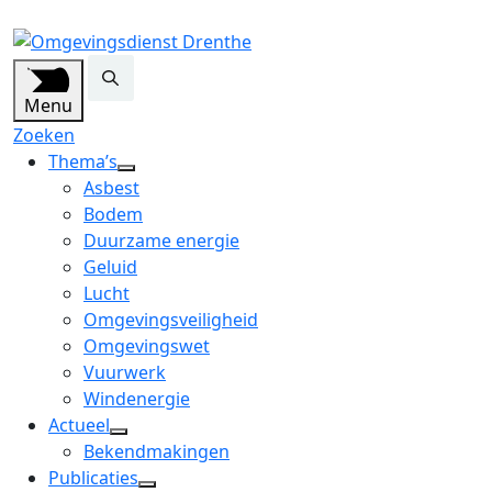
Menu
Zoeken
Thema’s
open
Asbest
dropdown
Bodem
menu
Duurzame energie
Geluid
Lucht
Omgevingsveiligheid
Omgevingswet
Vuurwerk
Windenergie
Actueel
open
Bekendmakingen
dropdown
Publicaties