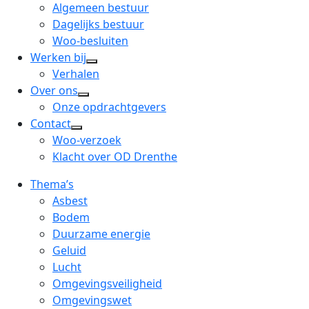
menu
open
Algemeen bestuur
dropdown
Dagelijks bestuur
menu
Woo-besluiten
Werken bij
open
Verhalen
dropdown
Over ons
open
menu
Onze opdrachtgevers
dropdown
Contact
open
menu
Woo-verzoek
dropdown
Klacht over OD Drenthe
menu
Thema’s
Asbest
Bodem
Duurzame energie
Geluid
Lucht
Omgevingsveiligheid
Omgevingswet