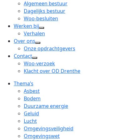
menu
open
Algemeen bestuur
dropdown
Dagelijks bestuur
menu
Woo-besluiten
Werken bij
open
Verhalen
dropdown
Over ons
open
menu
Onze opdrachtgevers
dropdown
Contact
open
menu
Woo-verzoek
dropdown
Klacht over OD Drenthe
menu
Thema’s
Asbest
Bodem
Duurzame energie
Geluid
Lucht
Omgevingsveiligheid
Omgevingswet