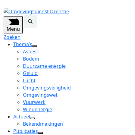
Menu
Zoeken
Thema’s
open
Asbest
dropdown
Bodem
menu
Duurzame energie
Geluid
Lucht
Omgevingsveiligheid
Omgevingswet
Vuurwerk
Windenergie
Actueel
open
Bekendmakingen
dropdown
Publicaties