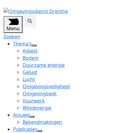
Menu
Zoeken
Thema’s
open
Asbest
dropdown
Bodem
menu
Duurzame energie
Geluid
Lucht
Omgevingsveiligheid
Omgevingswet
Vuurwerk
Windenergie
Actueel
open
Bekendmakingen
dropdown
Publicaties