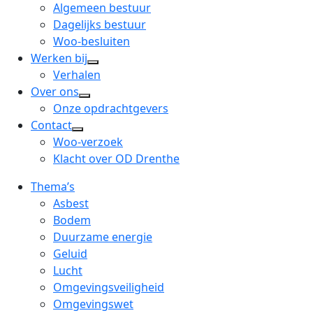
menu
open
Algemeen bestuur
dropdown
Dagelijks bestuur
menu
Woo-besluiten
Werken bij
open
Verhalen
dropdown
Over ons
open
menu
Onze opdrachtgevers
dropdown
Contact
open
menu
Woo-verzoek
dropdown
Klacht over OD Drenthe
menu
Thema’s
Asbest
Bodem
Duurzame energie
Geluid
Lucht
Omgevingsveiligheid
Omgevingswet