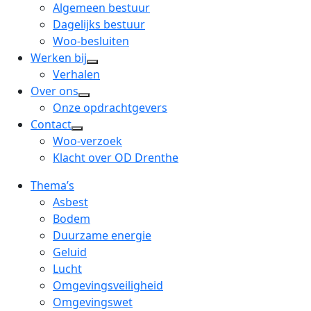
menu
open
Algemeen bestuur
dropdown
Dagelijks bestuur
menu
Woo-besluiten
Werken bij
open
Verhalen
dropdown
Over ons
open
menu
Onze opdrachtgevers
dropdown
Contact
open
menu
Woo-verzoek
dropdown
Klacht over OD Drenthe
menu
Thema’s
Asbest
Bodem
Duurzame energie
Geluid
Lucht
Omgevingsveiligheid
Omgevingswet