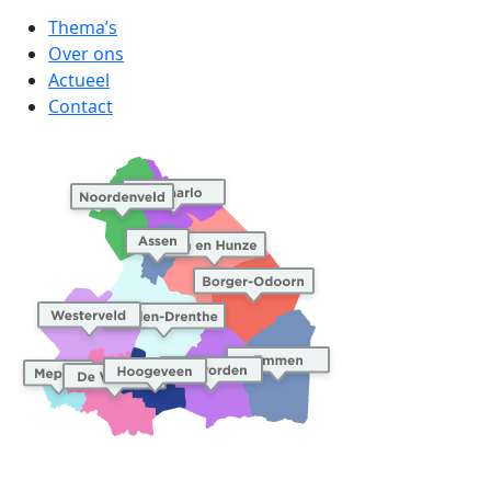
Thema’s
Over ons
Actueel
Contact