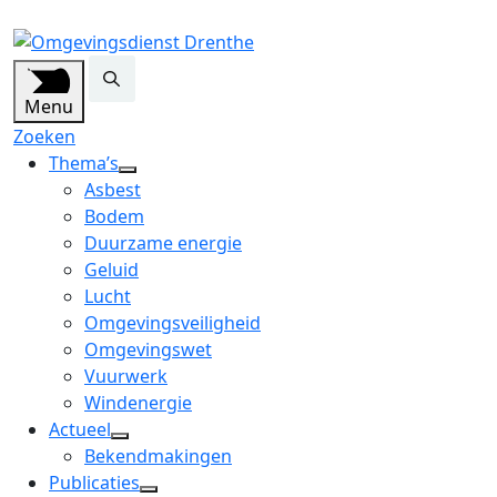
Menu
Zoeken
Thema’s
open
Asbest
dropdown
Bodem
menu
Duurzame energie
Geluid
Lucht
Omgevingsveiligheid
Omgevingswet
Vuurwerk
Windenergie
Actueel
open
Bekendmakingen
dropdown
Publicaties