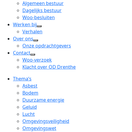
menu
open
Algemeen bestuur
dropdown
Dagelijks bestuur
menu
Woo-besluiten
Werken bij
open
Verhalen
dropdown
Over ons
open
menu
Onze opdrachtgevers
dropdown
Contact
open
menu
Woo-verzoek
dropdown
Klacht over OD Drenthe
menu
Thema’s
Asbest
Bodem
Duurzame energie
Geluid
Lucht
Omgevingsveiligheid
Omgevingswet