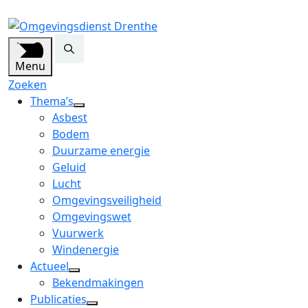
Menu
Zoeken
Thema’s
open
Asbest
dropdown
Bodem
menu
Duurzame energie
Geluid
Lucht
Omgevingsveiligheid
Omgevingswet
Vuurwerk
Windenergie
Actueel
open
Bekendmakingen
dropdown
Publicaties